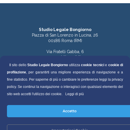
Studio Legale Bongiorno
Piazza di San Lorenzo in Lucina, 26
00186 Roma (RM)
Via Fratelli Gabba, 6
20121 Milano (MI)
Il sito dello
Studio Legale Bongiorno
utilizza
cookie tecnici
e
cookie di
Tel. 06.68891168 (Roma)
profilazione
, per garantirti una migliore esperienza di navigazione e a
Tel. 06.68136759 (Roma)
Tel. 02.49536570 (Milano)
fine statistico. Per saperne di più o cambiare le preferenze leggi la privacy
policy. Se continui la navigazione o interagisci con qualsiasi elemento del
Fax 06.68130448
sito web accetti l'utilizzo dei cookie.
Leggi di più
segreteria@studiolegalebongiorno.it
Accetto
P.IVA 04495500821
Privacy Policy