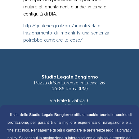
mutare gli orientamenti giuridici in tema di
contiguità di DIA.
http://qualenergia.it/pro/articoli/artato-
frazionamento-di-impianti-fv-una-sentenza-
potrebbe-cambiare-le-cose/
Studio Legale Bongiorno
Piazza di San Lorenzo in Lucina, 26
00186 Roma (RM)
Via Fratelli Gabba, 6
20121 Milano (MI)
Il sito dello
Studio Legale Bongiorno
utilizza
cookie tecnici
e
cookie di
Tel. 06.68891168 (Roma)
profilazione
, per garantirti una migliore esperienza di navigazione e a
Tel. 06.68136759 (Roma)
Tel. 02.49536570 (Milano)
fine statistico. Per saperne di più o cambiare le preferenze leggi la privacy
policy. Se continui la navigazione o interagisci con qualsiasi elemento del