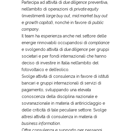
Partecipa ad attività di
due diligence
preventiva,
nell’ambito di operazioni di
private equity
(investimenti
large buy out
,
mid market buy out
e
growth capital
), nonché in favore di
public
company
.
Il team ha esperienza anche nel settore delle
energie rinnovabili occupandosi di
compliance
e svolgendo attività di
due diligence
per gruppi
societari e per fondi internazionali che hanno
deciso di investire in Italia nell’ambito del
fotovoltaico e dell’eolico.
Svolge attività di consulenza in favore di istituti
bancari e gruppi internazionali di servizi di
pagamento, sviluppando una elevata
conoscenza della disciplina nazionale e
sovranazionale in materia di antiriciclaggio e
delle criticità di tale peculiare settore. Svolge
altresì attività di consulenza in materia di
business information
.
Offre consulenza e supporto per passaggi