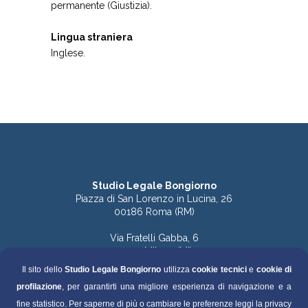
permanente (Giustizia).
Lingua straniera
Inglese.
Studio Legale Bongiorno
Piazza di San Lorenzo in Lucina, 26
00186 Roma (RM)
Via Fratelli Gabba, 6
20121 Milano (MI)
Il sito dello
Studio Legale Bongiorno
utilizza
cookie tecnici
e
cookie di
Tel. 06.68891168 (Roma)
profilazione
, per garantirti una migliore esperienza di navigazione e a
Tel. 06.68136759 (Roma)
Tel. 02.49536570 (Milano)
fine statistico. Per saperne di più o cambiare le preferenze leggi la privacy