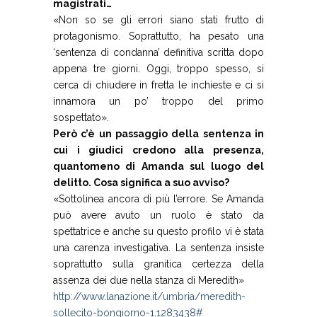
magistrati…
«Non so se gli errori siano stati frutto di
protagonismo. Soprattutto, ha pesato una
‘sentenza di condanna’ definitiva scritta dopo
appena tre giorni. Oggi, troppo spesso, si
cerca di chiudere in fretta le inchieste e ci si
innamora un po’ troppo del primo
sospettato».
Però c’è un passaggio della sentenza in
cui i giudici credono alla presenza,
quantomeno di Amanda sul luogo del
delitto. Cosa significa a suo avviso?
«Sottolinea ancora di più l’errore. Se Amanda
può avere avuto un ruolo è stato da
spettatrice e anche su questo profilo vi è stata
una carenza investigativa. La sentenza insiste
soprattutto sulla granitica certezza della
assenza dei due nella stanza di Meredith»
http://www.lanazione.it/umbria/meredith-
sollecito-bongiorno-1.1283438#