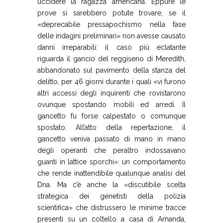
uccidere la ragazza americana. Eppure le
prove si sarebbero potute trovare, se il
«deprecabile pressapochismo nella fase
delle indagini preliminari» non avesse causato
danni irreparabili: il caso più eclatante
riguarda il gancio del reggiseno di Meredith,
abbandonato sul pavimento della stanza del
delitto, per 46 giorni durante i quali «vi furono
altri accessi degli inquirenti che rovistarono
ovunque spostando mobili ed arredi. Il
gancetto fu forse calpestato o comunque
spostato. All’atto della repertazione, il
gancetto veniva passato di mano in mano
degli operanti che peraltro indossavano
guanti in lattice sporchi»: un comportamento
che rende inattendibile qualunque analisi del
Dna. Ma c’è anche la «discutibile scelta
strategica dei genetisti della polizia
scientifica» che distrussero le minime tracce
presenti su un coltello a casa di Amanda,