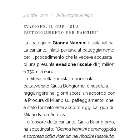
2 Luglio 2015
In
Rassegna stampa
EVASIONE, IL GUP: “SÌ A
PATTEGGIAMENTO PER NANNINI”
La strategia di
Gianna Nannini
è stata valida.
La cantante, infatti, puntava al patteggiamente
per il procedimento che la vedeva accusata
di una presunta
evasione fiscale
di 3 milioni
e 750mila euro.
La difesa della rockstar, coordinata
dall’avvocato Giulia Bongiorno, è riuscita a
raggiungere nei giorni scorsi un accordo con
la Procura di Milano sul patteggiamento, che
è stato formalmente accolto oggi dal gup di
Milano Fabio Antezza.
Il difensore della cantante, Giulia Buongiorno,
ha sottolineato: “
Gianna Nannini è amareggiata
e sorpresa dalla vicenda, nel ribadire l’assoluta