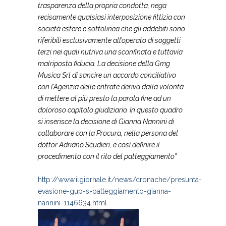
trasparenza della propria condotta, nega
recisamente qualsiasi interposizione fittizia con
società estere e sottolinea che gli addebiti sono
riferibili esclusivamente all’operato di soggetti
terzi nei quali nutriva una sconfinata e tuttavia
malriposta fiducia. La decisione della Gmg
Musica Srl di sancire un accordo conciliativo
con l’Agenzia delle entrate deriva dalla volontà
di mettere al più presto la parola fine ad un
doloroso capitolo giudiziario. In questo quadro
si inserisce la decisione di Gianna Nannini di
collaborare con la Procura, nella persona del
dottor Adriano Scudieri, e così definire il
procedimento con il rito del patteggiamento
”
http://www.ilgiornale.it/news/cronache/presunta-
evasione-gup-s-patteggiamento-gianna-
nannini-1146634.html