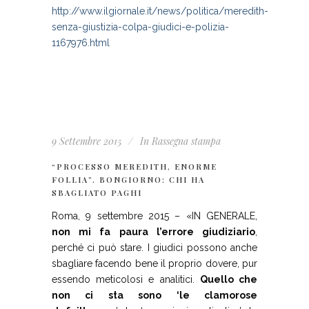
http://www.ilgiornale.it/news/politica/meredith-
senza-giustizia-colpa-giudici-e-polizia-
1167976.html
9 Settembre 2015
In
Rassegna stampa
“PROCESSO MEREDITH, ENORME
FOLLIA”. BONGIORNO: CHI HA
SBAGLIATO PAGHI
Roma, 9 settembre 2015 – «IN GENERALE,
non mi fa paura l’errore giudiziario
,
perché ci può stare. I giudici possono anche
sbagliare facendo bene il proprio dovere, pur
essendo meticolosi e analitici.
Quello che
non ci sta sono ‘le clamorose