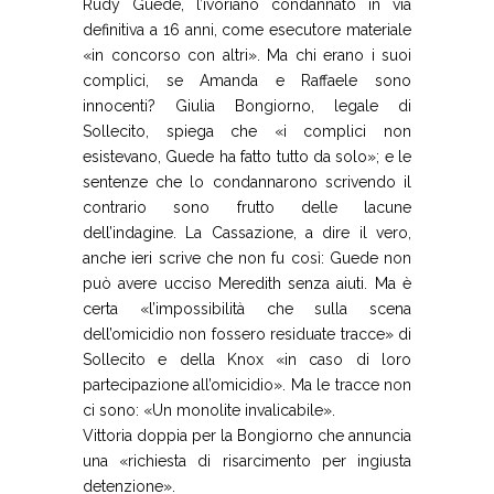
Rudy Guede, l’ivoriano condannato in via
definitiva a 16 anni, come esecutore materiale
«in concorso con altri». Ma chi erano i suoi
complici, se Amanda e Raffaele sono
innocenti? Giulia Bongiorno, legale di
Sollecito, spiega che «i complici non
esistevano, Guede ha fatto tutto da solo»; e le
sentenze che lo condannarono scrivendo il
contrario sono frutto delle lacune
dell’indagine. La Cassazione, a dire il vero,
anche ieri scrive che non fu così: Guede non
può avere ucciso Meredith senza aiuti. Ma è
certa «l’impossibilità che sulla scena
dell’omicidio non fossero residuate tracce» di
Sollecito e della Knox «in caso di loro
partecipazione all’omicidio». Ma le tracce non
ci sono: «Un monolite invalicabile».
Vittoria doppia per la Bongiorno che annuncia
una «richiesta di risarcimento per ingiusta
detenzione».