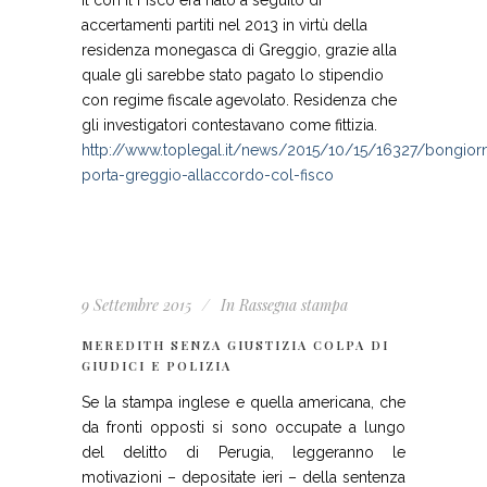
Il con il Fisco era nato a seguito di
accertamenti partiti nel 2013 in virtù della
residenza monegasca di Greggio, grazie alla
quale gli sarebbe stato pagato lo stipendio
con regime fiscale agevolato. Residenza che
gli investigatori contestavano come fittizia.
http://www.toplegal.it/news/2015/10/15/16327/bongior
porta-greggio-allaccordo-col-fisco
9 Settembre 2015
In
Rassegna stampa
MEREDITH SENZA GIUSTIZIA COLPA DI
GIUDICI E POLIZIA
Se la stampa inglese e quella americana, che
da fronti opposti si sono occupate a lungo
del delitto di Perugia, leggeranno le
motivazioni – depositate ieri – della sentenza