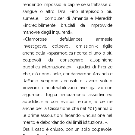
rendendo impossibile capire se si trattasse di
sangue o altro Dna. Fino all’episodio più
surreale, i computer di Amanda e Meredith
«incredibilmente bruciati da improvvide
manovre degli inquirenti».
«Clamorose defaillances, amnesie
investigative, colpevoli omissioni»: figlie
anche della «spasmodica ricerca di uno o più
colpevoli da consegnare all’opinione
pubblica internazionale». I giudici di Firenze
che, ciò nonostante, condannarono Amanda e
Raffaele vengono accusati di avere voluto
«ovviare a incolmabili vuoti investigativi» con
argomenti logici «meramente assertivi ed
apodittici» e con «vistosi errori»; e ce n’è
anche per la Cassazione che nel 2013 annullò
le prime assoluzioni, facendo «incursione nel
merito e debordando dai limiti istituzionali».
Ora il caso è chiuso, con un solo colpevole: