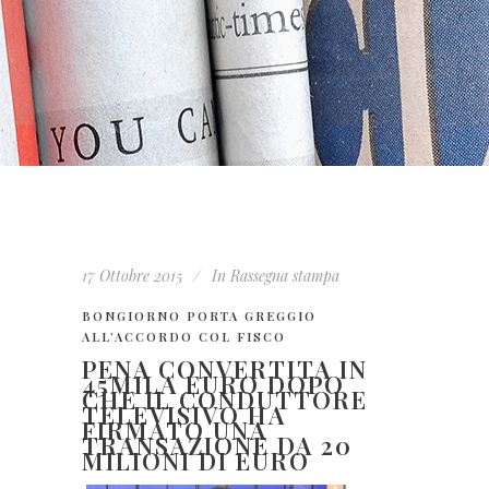
17 Ottobre 2015
In
Rassegna stampa
BONGIORNO PORTA GREGGIO
ALL’ACCORDO COL FISCO
PENA CONVERTITA IN
45MILA EURO DOPO
CHE IL CONDUTTORE
TELEVISIVO HA
FIRMATO UNA
TRANSAZIONE DA 20
MILIONI DI EURO