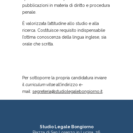
pubblicazioni in materia di diritto e procedura
penale.
È valorizzata l’attitudine allo studio e alla
ricerca. Costituisce requisito indispensabile
l’ottima conoscenza della lingua inglese, sia
orale che scritta.
Per sottoporre la propria candidatura inviare
il
curriculum vitae
all’indirizzo e-
mail:
segreteria@studiolegalebongiorno.it
.
Studio Legale Bongiorno
Piazza di San Lorenzo in Lucina, 26