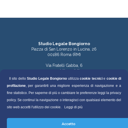
Studio Legale Bongiorno
Piazza di San Lorenzo in Lucina, 26
00186 Roma (RM)
Via Fratelli Gabba, 6
20121 Milano (MI)
Il sito dello
Studio Legale Bongiorno
utilizza
cookie tecnici
e
cookie di
Tel. 06.68891168 (Roma)
profilazione
, per garantirti una migliore esperienza di navigazione e a
Tel. 06.68136759 (Roma)
Tel. 02.49536570 (Milano)
fine statistico. Per saperne di più o cambiare le preferenze leggi la privacy
policy. Se continui la navigazione o interagisci con qualsiasi elemento del
Fax 06.68130448
sito web accetti l'utilizzo dei cookie.
Leggi di più
segreteria@studiolegalebongiorno.it
Accetto
P.IVA 04495500821