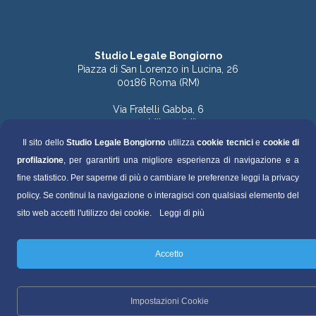
Studio Legale Bongiorno
Piazza di San Lorenzo in Lucina, 26
00186 Roma (RM)
Via Fratelli Gabba, 6
20121 Milano (MI)
Il sito dello
Studio Legale Bongiorno
utilizza
cookie tecnici
e
cookie di
Tel. 06.68891168 (Roma)
profilazione
, per garantirti una migliore esperienza di navigazione e a
Tel. 06.68136759 (Roma)
Tel. 02.49536570 (Milano)
fine statistico. Per saperne di più o cambiare le preferenze leggi la privacy
policy. Se continui la navigazione o interagisci con qualsiasi elemento del
Fax 06.68130448
sito web accetti l'utilizzo dei cookie.
Leggi di più
segreteria@studiolegalebongiorno.it
Accetto
P.IVA 04495500821
Privacy Policy
Impostazioni Cookie